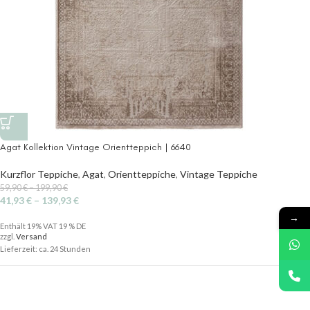
Agat Kollektion Vintage Orientteppich | 6640
Kurzflor Teppiche
,
Agat
,
Orientteppiche
,
Vintage Teppiche
59,90
€
–
199,90
€
41,93
€
–
139,93
€
→
Enthält 19% VAT 19 % DE
zzgl.
Versand
Lieferzeit: ca. 24 Stunden