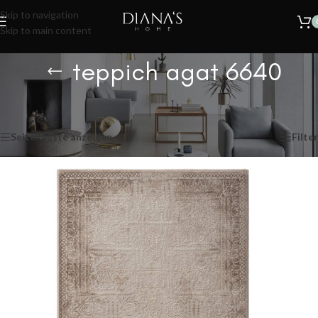
🔥
SOMMER SALE – 30% RABATT AUF ALLE TEPPICHE!
Nur für kurze
Skip to navigation
Zeit.
Skip to main content
teppich agat 6640
Start
/
Produkte verschlagwortet mit „teppich agat 6640“
Einzelnes Ergebnis wird angezeigt
Seitenleiste anzeigen
Filter