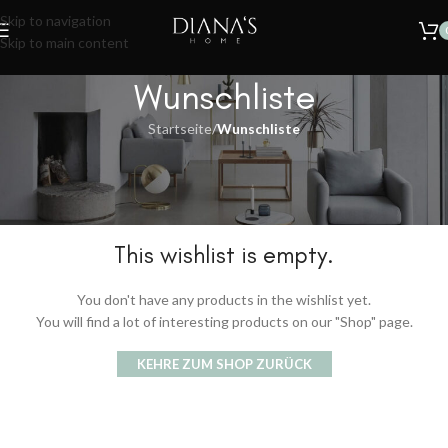
🔥
SOMMER SALE – 30% RABATT AUF ALLE TEPPICHE!
Nur für kurze
Skip to navigation
Zeit.
Skip to main content
Wunschliste
Startseite
/
Wunschliste
This wishlist is empty.
You don't have any products in the wishlist yet.
You will find a lot of interesting products on our "Shop" page.
KEHRE ZUM SHOP ZURÜCK