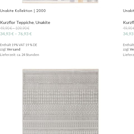
Unakite Kollektion | 2000
Unakit
Kurzflor Teppiche
,
Unakite
Kurzf
49,90
€
–
109,90
€
49,90
34,93
€
–
76,93
€
34,9
Enthält 19% VAT 19 % DE
Enthäl
zzgl.
Versand
zzgl.
Ve
Lieferzeit: ca. 24 Stunden
Lieferz