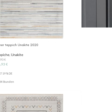
er teppich Unakite 2020
ppiche
,
Unakite
,90
€
6,93
€
AT 19 % DE
. 24 Stunden