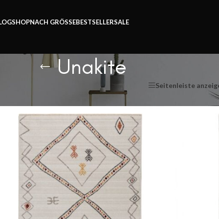
Zeit.
LOG
SHOP
NACH GRÖSSE
BESTSELLER
SALE
Unakite
Seitenleiste anzeig