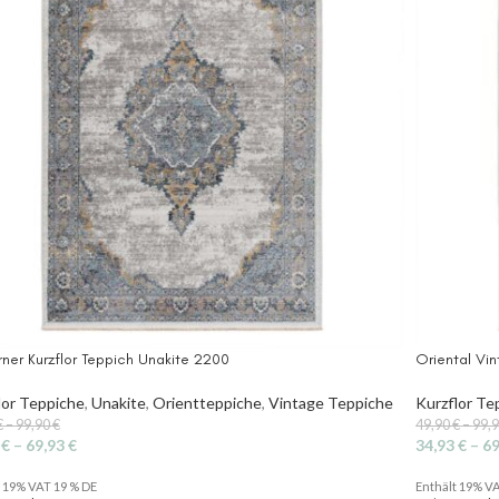
ner Kurzflor Teppich Unakite 2200
Oriental Vi
lor Teppiche
,
Unakite
,
Orientteppiche
,
Vintage Teppiche
Kurzflor Te
€
–
99,90
€
49,90
€
–
99,
3
€
–
69,93
€
34,93
€
–
6
t 19% VAT 19 % DE
Enthält 19% V