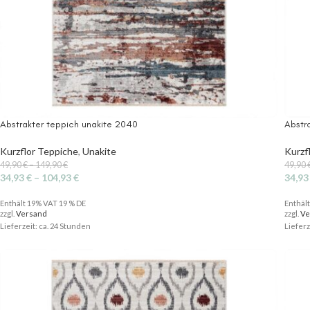
Abstrakter teppich unakite 2040
Abstr
Kurzflor Teppiche
,
Unakite
Kurzf
49,90
€
–
149,90
€
49,90
34,93
€
–
104,93
€
34,9
Enthält 19% VAT 19 % DE
Enthäl
zzgl.
Versand
zzgl.
Ve
Lieferzeit: ca. 24 Stunden
Lieferz