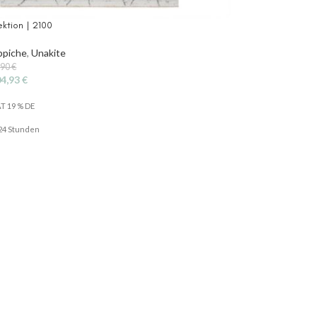
ektion | 2100
ppiche
,
Unakite
,90
€
04,93
€
AT 19 % DE
. 24 Stunden