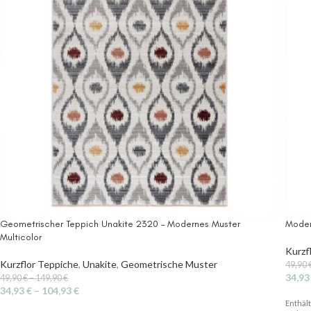
Geometrischer Teppich Unakite 2320 – Modernes Muster
Moder
Multicolor
Kurzf
Kurzflor Teppiche
,
Unakite
,
Geometrische Muster
49,90
34,9
49,90
€
–
149,90
€
34,93
€
–
104,93
€
Enthäl