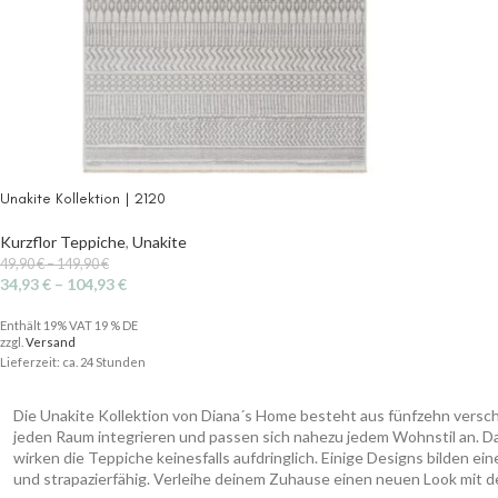
Unakite Kollektion | 2120
Kurzflor Teppiche
,
Unakite
49,90
€
–
149,90
€
34,93
€
–
104,93
€
Enthält 19% VAT 19 % DE
zzgl.
Versand
Lieferzeit: ca. 24 Stunden
Die Unakite Kollektion von Diana´s Home besteht aus fünfzehn verschie
jeden Raum integrieren und passen sich nahezu jedem Wohnstil an. Da
wirken die Teppiche keinesfalls aufdringlich. Einige Designs bilden e
und strapazierfähig. Verleihe deinem Zuhause einen neuen Look mit d