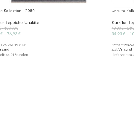
e Kollektion | 2080
Unakite Koll
lor Teppiche
,
Unakite
Kurzflor Te
€
–
109,90
€
49,90
€
–
149
3
€
–
76,93
€
34,93
€
–
1
t 19% VAT 19 % DE
Enthält 19% V
rsand
zzgl.
Versand
eit: ca. 24 Stunden
Lieferzeit: ca