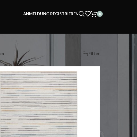
ANMELDUNG REGISTRIEREN
0
en
Show
9
12
18
24
Filter