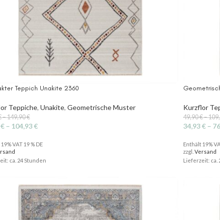
akter Teppich Unakite 2360
Geometrisch
lor Teppiche
,
Unakite
,
Geometrische Muster
Kurzflor Te
€
–
149,90
€
49,90
€
–
109
3
€
–
104,93
€
34,93
€
–
7
t 19% VAT 19 % DE
Enthält 19% V
rsand
zzgl.
Versand
eit: ca. 24 Stunden
Lieferzeit: ca