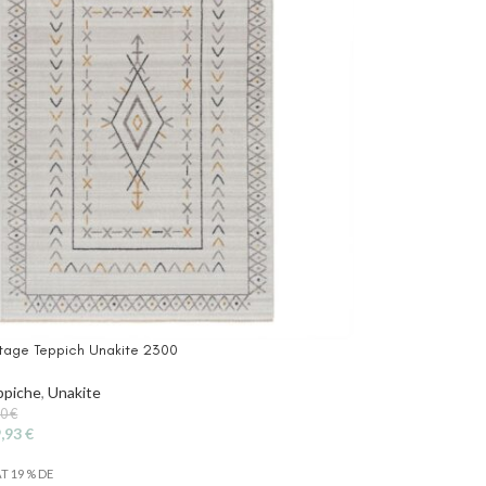
ntage Teppich Unakite 2300
ppiche
,
Unakite
90
€
9,93
€
AT 19 % DE