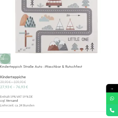
NEU
Kinderteppich Straße Auto -Waschbar & Rutschfest
Kinderteppiche
39,90
€
–
109,90
€
27,93
€
–
76,93
€
→
Enthält 19% VAT 19 % DE
zzgl.
Versand
Lieferzeit: ca. 24 Stunden