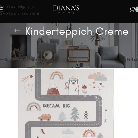
🔥
SOMMER SALE – 30% RABATT AUF ALLE TEPPICHE!
Nur für kurze
Skip to navigation
Zeit.
Skip to main content
Kinderteppich Creme
Start
/
Produkte verschlagwortet mit „Kinderteppich Creme“
Einzelnes Ergebnis wird angezeigt
Seitenleiste anzeigen
Filter