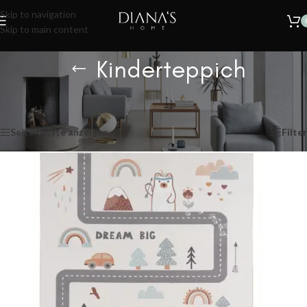
🔥
SOMMER SALE – 30% RABATT AUF ALLE TEPPICHE!
Nur für kurze
Skip to navigation
Zeit.
Skip to main content
Kinderteppich
Start
/
Produkte verschlagwortet mit „Kinderteppich“
Einzelnes Ergebnis wird angezeigt
Seitenleiste anzeigen
Filter