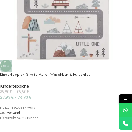
NEU
Kinderteppich Straße Auto -Waschbar & Rutschfest
Kinderteppiche
39,90
€
–
109,90
€
27,93
€
–
76,93
€
→
Enthält 19% VAT 19 % DE
zzgl.
Versand
Lieferzeit: ca. 24 Stunden