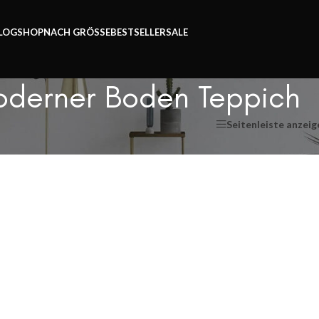
Zeit.
LOG
SHOP
NACH GRÖSSE
BESTSELLER
SALE
derner Boden Teppich
Seitenleiste anzeig