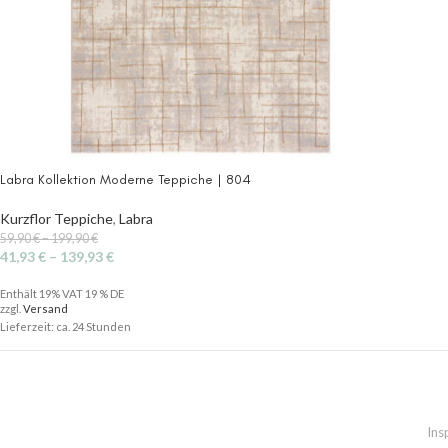
Labra Kollektion Moderne Teppiche | 804
Kurzflor Teppiche
,
Labra
59,90
€
–
199,90
€
41,93
€
–
139,93
€
Enthält 19% VAT 19 % DE
zzgl.
Versand
Lieferzeit: ca. 24 Stunden
Ins