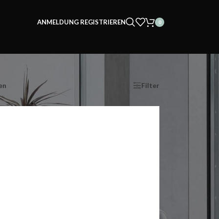
ANMELDUNG REGISTRIEREN
0
en
Show
9
12
18
24
Filter