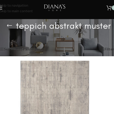
🔥
SOMMER SALE – 30% RABATT AUF ALLE TEPPICHE!
Nur für kurze
Skip to navigation
Zeit.
Skip to main content
teppich abstrakt muster
Start
/
Produkte verschlagwortet mit „teppich abstrakt muster“
Einzelnes Ergebnis wird angezeigt
Seitenleiste anzeigen
Filter