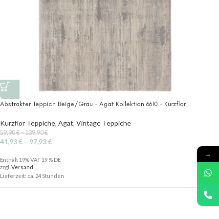
Abstrakter Teppich Beige/Grau – Agat Kollektion 6610 – Kurzflor
Kurzflor Teppiche
,
Agat
,
Vintage Teppiche
59,90
€
–
139,90
€
41,93
€
–
97,93
€
→
Enthält 19% VAT 19 % DE
zzgl.
Versand
Lieferzeit: ca. 24 Stunden