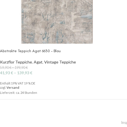
Abstrakte Teppich Agat 6630 – Blau
Kurzflor Teppiche
,
Agat
,
Vintage Teppiche
59,90
€
–
199,90
€
41,93
€
–
139,93
€
Enthält 19% VAT 19 % DE
zzgl.
Versand
Lieferzeit: ca. 24 Stunden
Ins