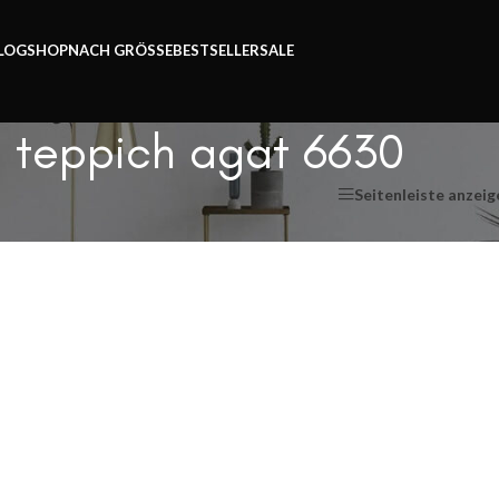
Zeit.
LOG
SHOP
NACH GRÖSSE
BESTSELLER
SALE
teppich agat 6630
Seitenleiste anzeig