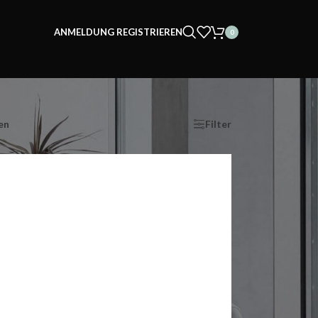
ANMELDUNG REGISTRIEREN
0
en
Show
9
12
18
24
Filter