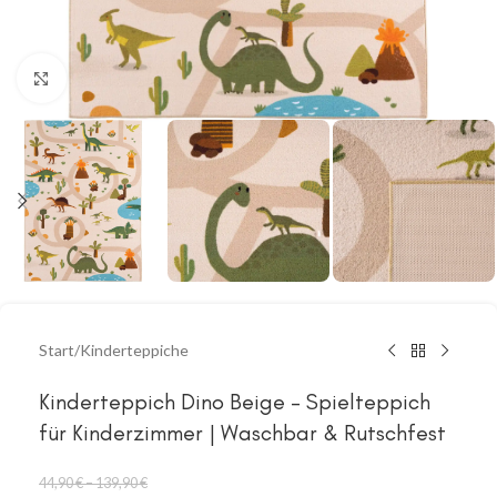
klicken um zu vergrößern
Start
/
Kinderteppiche
Kinderteppich Dino Beige – Spielteppich
für Kinderzimmer | Waschbar & Rutschfest
44,90
€
–
139,90
€