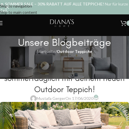
🔥
SOMMER SALE – 30% RABATT AUF ALLE TEPPICHE!
Nur für kurze
Skip to navigation
Zeit.
Skip to main content
Unsere Blogbeiträge
Startseite
/
Outdoor Teppiche
OUTDOOR TEPPICHE
Mache dein Zuhause
sommertauglich mit deinem neuen
Outdoor Teppich!
0
Mustafa Gerger
On 17/06/2020