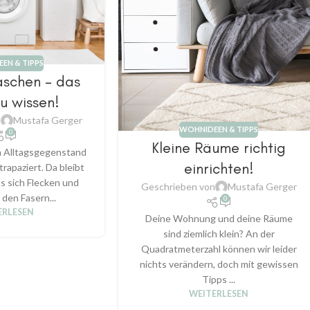
EN & TIPPS
aschen – das
u wissen!
n
Mustafa Gerger
WOHNIDEEN & TIPPS
0
Kleine Räume richtig
in Alltagsgegenstand
einrichten!
trapaziert. Da bleibt
ss sich Flecken und
Geschrieben von
Mustafa Gerger
 den Fasern...
0
ERLESEN
Deine Wohnung und deine Räume
sind ziemlich klein? An der
Quadratmeterzahl können wir leider
nichts verändern, doch mit gewissen
Tipps ...
WEITERLESEN