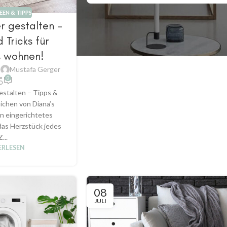
EN & TIPPS
 gestalten –
 Tricks für
s wohnen!
n
Mustafa Gerger
0
talten – Tipps &
ichen von Diana’s
n eingerichtetes
as Herzstück jedes
Z...
ERLESEN
08
JULI