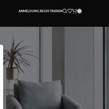
ANMELDUNG REGISTRIEREN
0
Suchen
Suchen
Recent Posts
Teppichreinigung leicht gemacht – So bleibt
dein Teppich sauber | Diana’s Home
Wohnzimmer gestalten – Tipps und Tricks