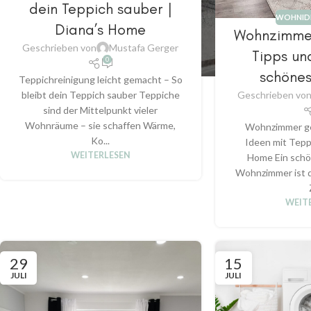
dein Teppich sauber |
WOHNIDE
Diana’s Home
Wohnzimmer
Geschrieben von
Mustafa Gerger
Tipps und
0
schöne
Teppichreinigung leicht gemacht – So
Geschrieben vo
bleibt dein Teppich sauber Teppiche
sind der Mittelpunkt vieler
Wohnräume – sie schaffen Wärme,
Wohnzimmer ges
Ko...
Ideen mit Tepp
WEITERLESEN
Home Ein schö
Wohnzimmer ist d
WEIT
29
15
JULI
JULI