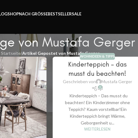
Zeit.
LOG
SHOP
NACH GRÖSSE
BESTSELLER
SALE
äge von
Mustafa Gerger
Startseite
/
Artikel Gepostet von Mustafa Gerger
WOHNIDEEN & TIPPS
Kinderteppich – das
musst du beachten!
Geschrieben von
Mustafa Gerger
0
Kinderteppich – Das musst du
beachten! Ein Kinderzimmer ohne
Teppich? Kaum vorstellbar!Ein
Kinderteppich bringt Wärme,
Geborgenheit u...
WEITERLESEN