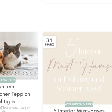
31
MÄRZ
EN & TIPPS
um ein
icher Teppich
htig ist
WOHNIDEEN & TIPPS
n
Mustafa Gerger
5 Interior Must-Haves