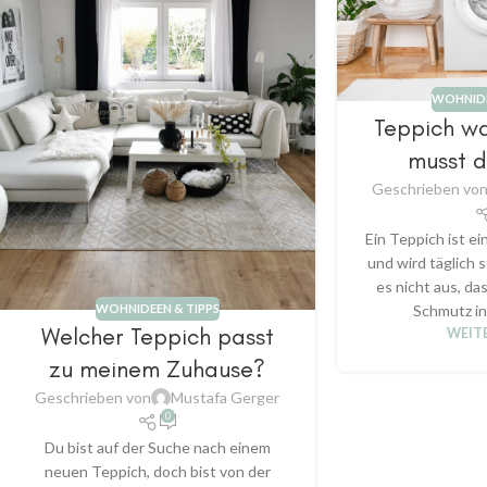
WOHNIDE
Teppich w
musst d
Geschrieben vo
Ein Teppich ist e
und wird täglich s
es nicht aus, da
WOHNIDEEN & TIPPS
Schmutz in
Welcher Teppich passt
WEIT
zu meinem Zuhause?
Geschrieben von
Mustafa Gerger
0
Du bist auf der Suche nach einem
neuen Teppich, doch bist von der