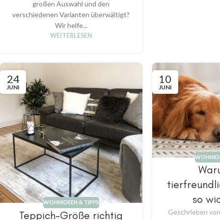
großen Auswahl und den
verschiedenen Varianten überwältigt?
Wir helfe...
WEITERLESEN
24
10
JUNI
JUNI
WOHNIDE
War
tierfreundl
so wic
WOHNIDEEN & TIPPS
Geschrieben vo
Teppich-Größe richtig