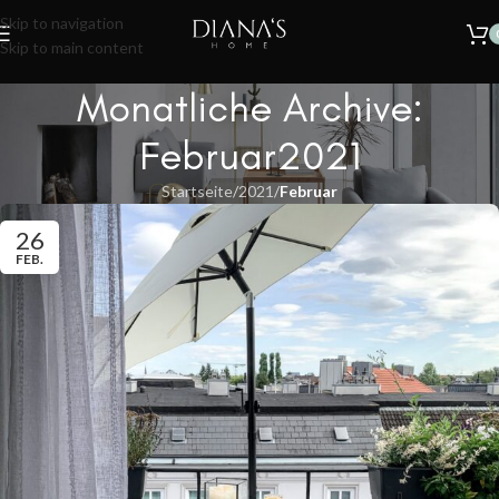
🔥
SOMMER SALE – 30% RABATT AUF ALLE TEPPICHE!
Nur für kurze
Skip to navigation
Zeit.
Skip to main content
Monatliche Archive:
Februar2021
Startseite
/
2021
/
Februar
26
FEB.