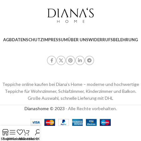
AGB
DATENSCHUTZ
IMPRESSUM
ÜBER UNS
WIDERRUFSBELEHRUNG
Teppiche online kaufen bei Diana’s Home – moderne und hochwertige
Teppiche für Wohnzimmer, Schlafzimmer, Kinderzimmer und Balkon.
Große Auswahl, schnelle Lieferung mit DHL
Dianashome
© 2023
- Alle Rechte vorbehalten.
Shop
Seitenleiste
Wunschliste
Warenkorb
Mein Konto