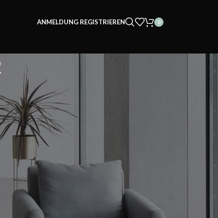
ANMELDUNG REGISTRIEREN
0
2
Suchen
Suchen
Recent Posts
Teppichreinigung leicht gemacht – So bleibt
dein Teppich sauber | Diana’s Home
Wohnzimmer gestalten – Tipps und Tricks