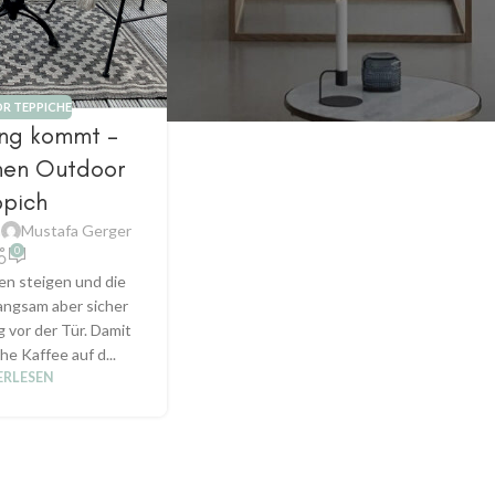
 TEPPICHE
ing kommt –
inen Outdoor
ppich
n
Mustafa Gerger
0
n steigen und die
langsam aber sicher
g vor der Tür. Damit
he Kaffee auf d...
ERLESEN