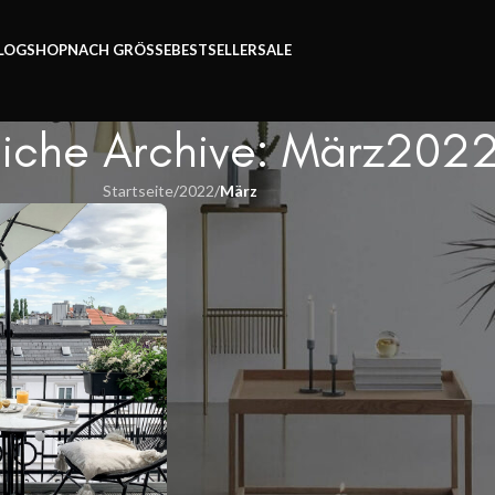
Zeit.
LOG
SHOP
NACH GRÖSSE
BESTSELLER
SALE
iche Archive: März202
Startseite
/
2022
/
März