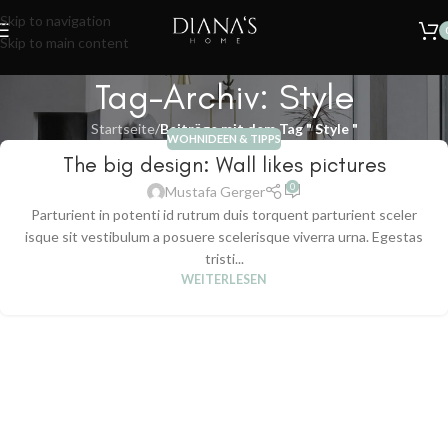
🔥
SOMMER SALE – 30% RABATT AUF ALLE TEPPICHE!
Nur für kurze
Skip to navigation
Zeit.
Skip to main content
Tag-Archiv: Style
Startseite
/
Beiträge mit dem Tag " Style "
WOHNIDEEN & TIPPS
The big design: Wall likes pictures
0
Mustafa Gerger
Parturient in potenti id rutrum duis torquent parturient sceler
isque sit vestibulum a posuere scelerisque viverra urna. Egestas
tristi...
WEITERLESEN